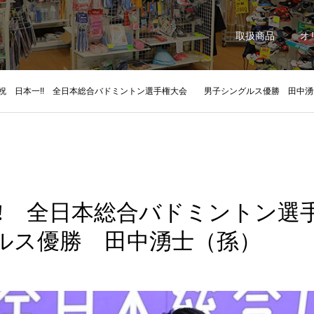
取扱商品
オ
祝 日本一!! 全日本総合バドミントン選手権大会 男子シングルス優勝 田中湧
!! 全日本総合バドミント
ルス優勝 田中湧士（孫）