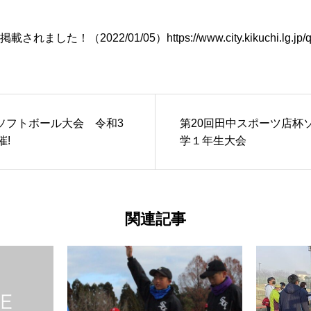
されました！（2022/01/05）
https://www.city.kikuchi.lg.j
ソフトボール大会 令和3
第20回田中スポーツ店杯
催!
学１年生大会
関連記事