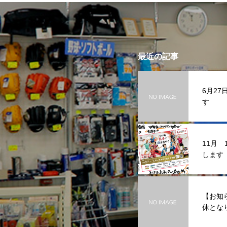
最近の記事
6月2
す
11月
します
【お知
休とな