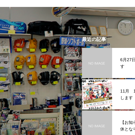
最近の記事
6月2
す
11月
します
【お知
休とな