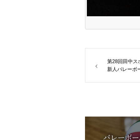
第28回田中
新人バレーボ