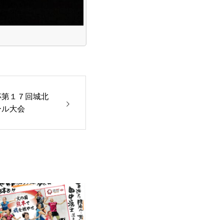
杯第１７回城北
ール大会