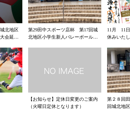
杯城北地区
第29田中スポーツ店杯 第17回城
11月 1
大会延期
北地区小学生新人バレーボール大
休みいた
会
！
【お知らせ】定休日変更のご案内
第２８回
（火曜日定休となります）
回城北地
ル大会