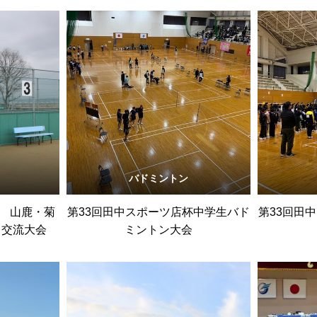
バドミントン
杯 山鹿・菊
第33回田中スポーツ店杯中学生バド
第33回田
ス交流大会
ミントン大会