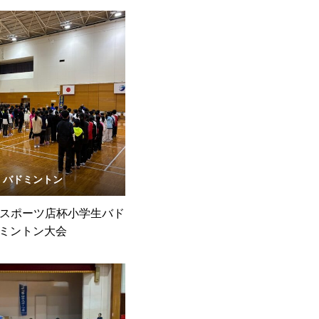
バドミントン
中スポーツ店杯小学生バド
ミントン大会