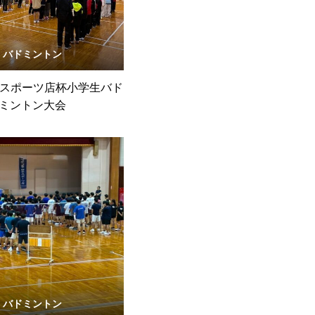
バドミントン
中スポーツ店杯小学生バド
ミントン大会
バドミントン