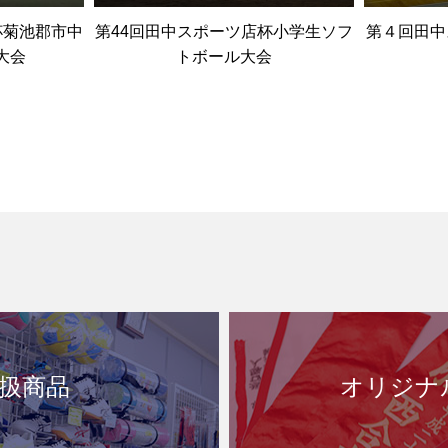
杯菊池郡市中
第44回田中スポーツ店杯小学生ソフ
第４回田中
大会
トボール大会
扱商品
オリジナ