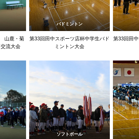
バドミントン
杯 山鹿・菊
第33回田中スポーツ店杯中学生バド
第33回田
ス交流大会
ミントン大会
ソフトボール