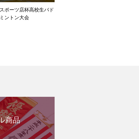
スポーツ店杯高校生バド
ミントン大会
ル商品